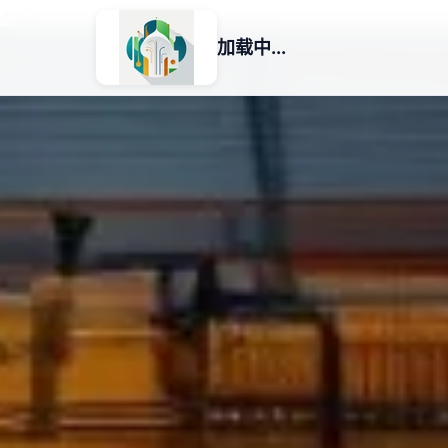
>
>
加载中...